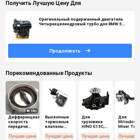
Получить Лучшую Цену Для
Оригинальный подержанный двигатель
Четырехцилиндровый турбо для BMW 5
серии 520I 528I 528XD 528IXDrive N20B20A
2.0T
Продолжать
Порекомендованные Продукты
Дифференциальная
Выхлопные
Для
Для
скорость
тормозные
грузовика
Mitsubishi
передачи
клапаны
HINO E13C,
Mixer Tru
Crown Gear
двигателя
J08C
FV517
Gear Set OEM
выхлопные
Водокача
Balance
Лучшая цена
Лучшая цена
Лучшая цена
Лучшая ц