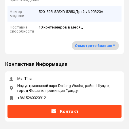
Номер
520I 528I 528XD 528IXДрайв N20B20A
модели
Поставка
10 контейнеров в месяц
способности
Осмотрите больше
Контактная Информация
Ms. Tina
Индустриальный парк Daliang Wusha, район Шунде,
город Фошань, провинция Гуандун
+8615260320912
Контакт