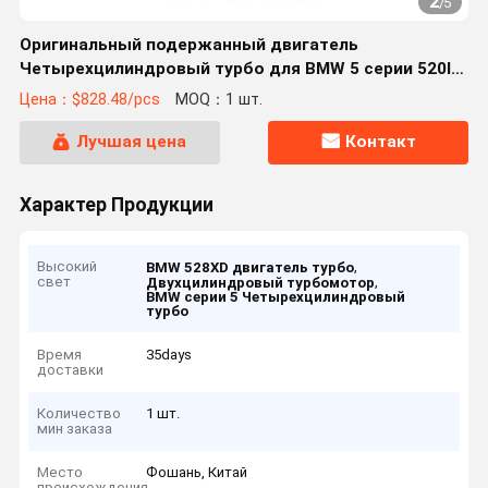
2
/
5
Оригинальный подержанный двигатель
Четырехцилиндровый турбо для BMW 5 серии 520I
528I 528XD 528IXDrive N20B20A 2.0T
Цена：$828.48/pcs
MOQ：1 шт.
Лучшая цена
Контакт
Характер Продукции
Высокий
,
BMW 528XD двигатель турбо
свет
,
Двухцилиндровый турбомотор
BMW серии 5 Четырехцилиндровый
турбо
Время
35days
доставки
Количество
1 шт.
мин заказа
Место
Фошань, Китай
происхождения