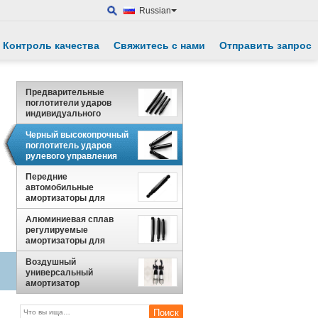
Russian
Контроль качества
Свяжитесь с нами
Отправить запрос
Предварительные
поглотители ударов
индивидуального
размера с
сертификацией ISO9001
Черный высокопрочный
поглотитель ударов
рулевого управления
для российских
Передние
моделей автомобилей
автомобильные
амортизаторы для
автомобилей Lada
тяжелые амортизаторы
Алюминиевая сплав
регулируемые
амортизаторы для
замены ISO9001
Воздушный
универсальный
амортизатор
инженерных пластмасс
Mercedes амортизатор
для ремонта