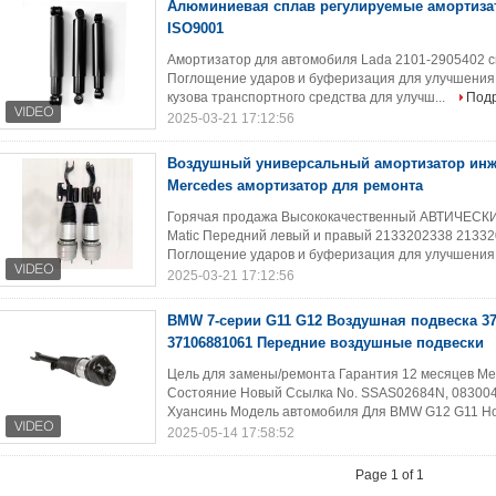
Алюминиевая сплав регулируемые амортиза
ISO9001
Амортизатор для автомобиля Lada 2101-2905402 с
Поглощение ударов и буферизация для улучшения 
кузова транспортного средства для улучш...
Под
2025-03-21 17:12:56
Воздушный универсальный амортизатор инж
Mercedes амортизатор для ремонта
Горячая продажа Высококачественный АВТИЧЕСК
Matic Передний левый и правый 2133202338 21332
Поглощение ударов и буферизация для улучшения 
2025-03-21 17:12:56
BMW 7-серии G11 G12 Воздушная подвеска 37
37106881061 Передние воздушные подвески
Цель для замены/ремонта Гарантия 12 месяцев Ме
Состояние Новый Ссылка No. SSAS02684N, 08300
Хуансинь Модель автомобиля Для BMW G12 G11 Но
2025-05-14 17:58:52
Page 1 of 1