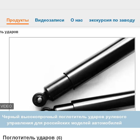
й
Продукты
Видеозаписи
О нас
экскурсия по заводу
ль ударов
Черный высокопрочный поглотитель ударов рулевого
управления для российских моделей автомобилей
Поглотитель ударов
(6)