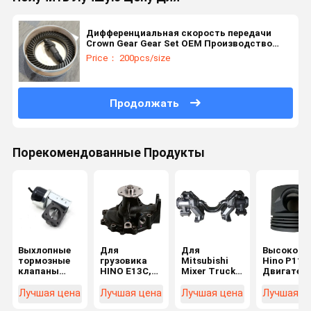
Дифференциальная скорость передачи
Crown Gear Gear Set OEM Производство
подходит для Isuzu Toyota 41201-80181
Price： 200pcs/size
41201-80204 41201-69815 20CrMnTi
Продолжать
Порекомендованные Продукты
Выхлопные
Для
Для
Высокока
тормозные
грузовика
Mitsubishi
Hino P11C
клапаны
HINO E13C,
Mixer Truck
Двигател
двигателя
J08C
FV517
поршень
выхлопные
Водокача
Balance
Отливный
Лучшая цена
Лучшая цена
Лучшая цена
Лучшая ц
тормоза
для
Shaft Bracket
железный