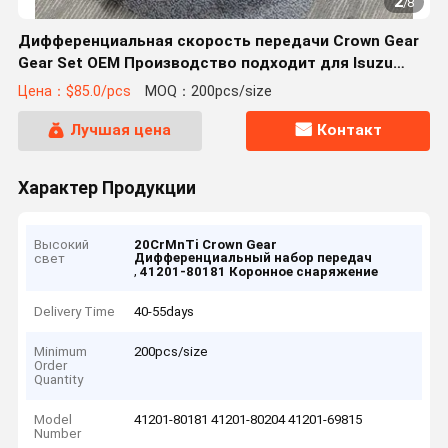
2
/
8
Дифференциальная скорость передачи Crown Gear
Gear Set OEM Производство подходит для Isuzu
Toyota 41201-80181 41201-80204 41201-69815
Цена：$85.0/pcs
MOQ：200pcs/size
20CrMnTi
Лучшая цена
Контакт
Характер Продукции
Высокий
20CrMnTi Crown Gear
Дифференциальный набор передач
свет
,
41201-80181 Коронное снаряжение
Delivery Time
40-55days
Minimum
200pcs/size
Order
Quantity
Model
41201-80181 41201-80204 41201-69815
Number