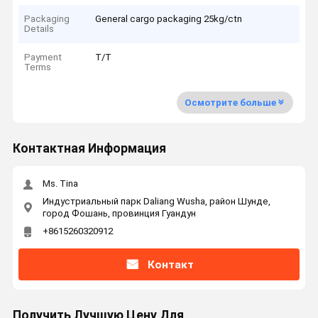
Packaging
General cargo packaging 25kg/ctn
Details
Payment
T/T
Terms
Осмотрите больше
Контактная Информация
Ms. Tina
Индустриальный парк Daliang Wusha, район Шунде,
город Фошань, провинция Гуандун
+8615260320912
Контакт
Получить Лучшую Цену Для