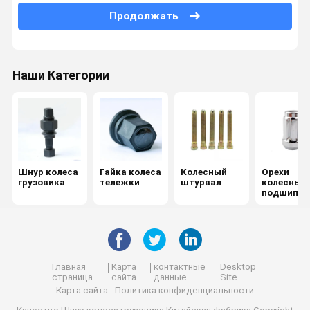
Продолжать
Гладкий болт
Стержень для листьев
Наши Категории
Весы колесного баланса
Центральный подшипник
Винты и орехи
Шнур колеса
Гайка колеса
Колесный
Орехи
аппаратные инструменты
грузовика
тележки
штурвал
колесных
подшипни
Поглотитель ударов
в
Автомобильные кожуры
Части двигателя
Главная
Карта
контактные
Desktop
страница
сайта
данные
Site
Разрыв между колесами
Карта сайта
Политика конфиденциальности