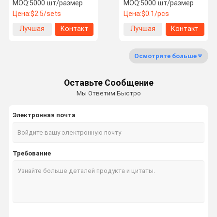
длиной 51 мм 35CrMo
M12X1.5/M12X1.25/M14X1.5
MOQ:
5000 шт/размер
MOQ:
5000 шт/размер
40Cr/35CrMo
Цена:
$2.5/sets
Цена:
$0.1/pcs
Лучшая
Контакт
Лучшая
Контакт
Экскурсия
Контроль
Свяжитесь
Новости
цена
цена
По Заводу
Качества
С Нами
Осмотрите больше
Оставьте Сообщение
Мы Ответим Быстро
Запросите
Цитату
Электронная почта
Шнур колеса грузовика
Требование
Гайка колеса тележки
Колесный штурвал
Орехи колесных подшипников
болт u