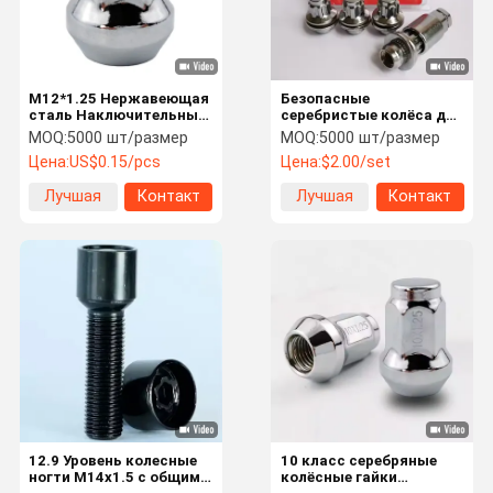
M12*1.25 Нержавеющая
Безопасные
сталь Наключительные
серебристые колёса для
ногти M12*1.5
подшипников 37 мм
MOQ:
5000 шт/размер
MOQ:
5000 шт/размер
Хромированные
длина сертификация
Цена:
US$0.15/pcs
Цена:
$2.00/set
блокирующие ногти
ANSI/ASME
Лучшая
Контакт
Лучшая
Контакт
цена
цена
Домой
Продукты
Видеозапис
О Нас
И
12.9 Уровень колесные
10 класс серебряные
ногти M14x1.5 с общим
колёсные гайки