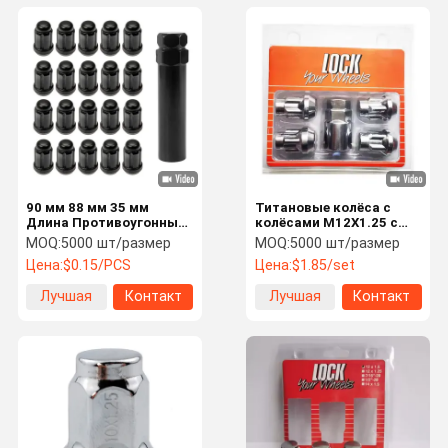
90 мм 88 мм 35 мм
Титановые колёса с
Длина Противоугонные
колёсами M12X1.25 с
накидные орехи
40Cr стальным
MOQ:
5000 шт/размер
MOQ:
5000 шт/размер
Хромные колеса орехи
материалом диаметром
Цена:
$0.15/PCS
Цена:
$1.85/set
Алюминий
22.7 мм
Лучшая
Контакт
Лучшая
Контакт
цена
цена