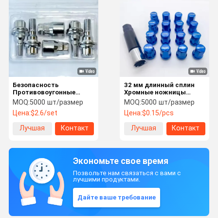
Безопасность
32 мм длинный сплин
Противовоугонные
Хромные ножницы
колёса Натки M12X1.5
M12x1.5 для Nissan
MOQ:
5000 шт/размер
MOQ:
5000 шт/размер
M12X1.25 Набор 4+2 10
Great Wall
Цена:
$2.6/set
Цена:
$0.15/pcs
класс
Лучшая
Контакт
Лучшая
Контакт
цена
цена
Экономьте свое время
Позвольте нам связаться с вами с
лучшими продуктами.
Дайте ваше требование