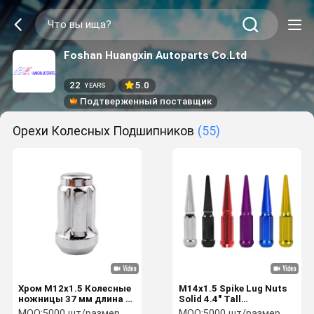
Foshan Huangxin Autoparts Co.Ltd
22
5.0
YEARS
Подтверженный поставщик
Орехи Колесных Подшипников
(55)
Хром M12x1.5 Колесные
M14x1.5 Spike Lug Nuts
ножницы 37 мм длина с
Solid 4.4" Tall
стиральной машиной
Replacement For 5 Lug
MOQ:
5000 шт/размер
MOQ:
5000 шт/размер