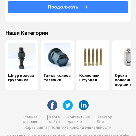
Продолжать
Гладкий болт
Стержень для листьев
Наши Категории
Весы колесного баланса
Центральный подшипник
Винты и орехи
Шнур колеса
Гайка колеса
Колесный
Орехи
аппаратные инструменты
грузовика
тележки
штурвал
колесных
подшипни
Поглотитель ударов
в
Автомобильные кожуры
Части двигателя
Главная
Карта
контактные
Desktop
страница
сайта
данные
Site
Разрыв между колесами
Карта сайта
Политика конфиденциальности