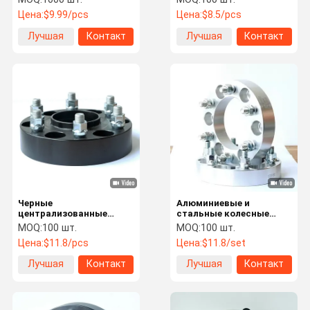
с сертификацией
Jeep BMW Audi
Цена:
$9.99/pcs
Цена:
$8.5/pcs
ISO9001
Лучшая
Контакт
Лучшая
Контакт
цена
цена
Черные
Алюминиевые и
централизованные
стальные колесные
разъединители,
расстояния легкие 10-
MOQ:
100 шт.
MOQ:
100 шт.
адаптеры колес для
50 мм толщина ISO9001
Цена:
$11.8/pcs
Цена:
$11.8/set
ремонта высокой
прочности
Лучшая
Контакт
Лучшая
Контакт
цена
цена