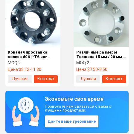
Кованая проставка
Различные размеры
колеса 6061-T6 или
Толщина 15 мм / 20 мм /
7075AL 6X5.5, CB78.1,
25 мм / 30 мм / 50 мм
MOQ:
2
MOQ:
2
1.5", M14X1.5, Кованая
Колесные расстояния
Цена:
$8.12-11.80
Цена:
$7.50-8.50
проставка колеса 6061-
5x120 72,6 мм для Land
T6 или 7075AL
Rover VW Jeep BMW Audi
Лучшая
Контакт
Лучшая
Контакт
цена
цена
Экономьте свое время
Позвольте нам связаться с вами с
лучшими продуктами.
Дайте ваше требование