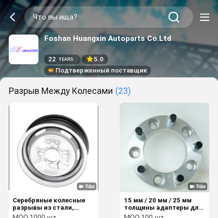
Foshan Huangxin Autoparts Co.Ltd
22
5.0
YEARS
Подтверженный поставщик
Разрыв Между Колесами
(23)
Серебряные колесные
15 мм / 20 мм / 25 мм
разрывы из стали,
толщины адаптеры для
устойчивые к коррозии
колес для Land Rover VW
MOQ:
1000 шт.
MOQ:
100 шт.