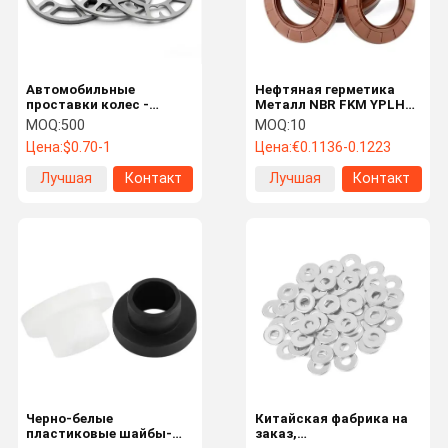
Автомобильные
Нефтяная герметика
проставки колес -
Металл NBR FKM YPLH
высокопрочные легкие
TB TB2 TC4 DC SC TC
MOQ:
500
MOQ:
10
адаптеры колес из
Цена:
$0.70-1
Цена:
€0.1136-0.1223
сплава
Лучшая
Контакт
Лучшая
Контакт
цена
цена
Домой
Продукты
Видеозапис
О Нас
И
Черно-белые
Китайская фабрика на
пластиковые шайбы-
заказ,