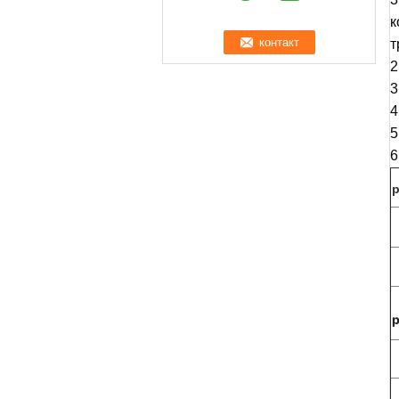
к
т
2
3
4
5
6