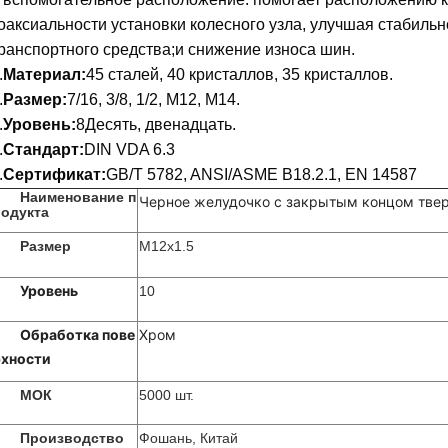
оаксиальности установки колесного узла, улучшая стабиль
ранспортного средства;и снижение износа шин.
.
Материал:
45 сталей, 40 кристаллов, 35 кристаллов.
.
Размер:
7/16, 3/8, 1/2, M12, M14.
.
Уровень:
8Десять, двенадцать.
.
Стандарт:
DIN VDA 6.3
.
Сертификат:
GB/T 5782, ANSI/ASME B18.2.1, EN 14587
Наименование п
Черное желудочко с закрытым концом тве
родукта
Размер
M12x1.5
Уровень
10
Обработка пове
Хром
рхности
МОК
5000 шт.
Производство
Фошань, Китай