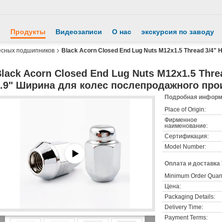
й
Продукты
Видеозаписи
О нас
экскурсия по заводу
есных подшипников
Black Acorn Closed End Lug Nuts M12x1.5 Thread 3/4"
lack Acorn Closed End Lug Nuts M12x1.5 Thre
0.9" Ширина для колес послепродажного про
Подробная информа
Place of Origin:
Фирменное
наименование:
Сертификация:
Model Number:
Оплата и доставка
Minimum Order Quant
Цена:
Packaging Details:
Delivery Time:
Payment Terms: