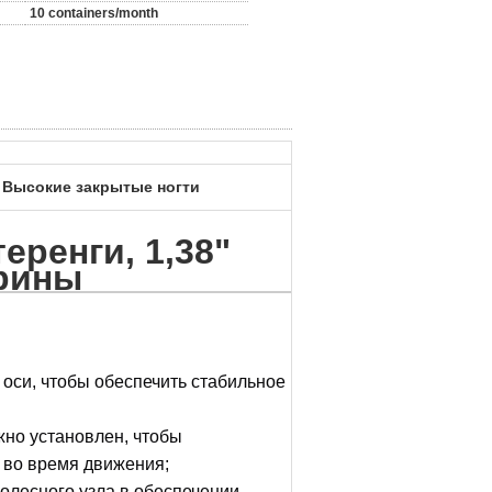
10 containers/month
8 Высокие закрытые ногти
еренги, 1,38"
ирины
 оси, чтобы обеспечить стабильное
ежно установлен, чтобы
в во время движения;
олесного узла в обеспечении