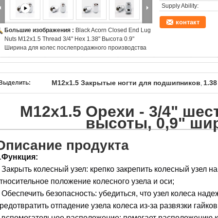
Supply Ability:
контакт
Большие изображения :
Black Acorn Closed End Lug
Nuts M12x1.5 Thread 3/4" Hex 1.38" Высота 0.9"
Ширина для колес послепродажного производства
M12x1.5 Закрытые ногти для подшипников
1.3
Выделить:
,
M12x1.5 Орехи - 3/4" шест
высоты, 0,9" ш
Описание продукта
.
Функция:
 Закрыть колесный узел: крепко закрепить колесный узел на
тносительное положение колесного узела и оси;
 Обеспечить безопасность: убедиться, что узел колеса над
редотвратить отпадение узела колеса из-за развязки гайко
 вспомогательное расположение: помогает расположению к