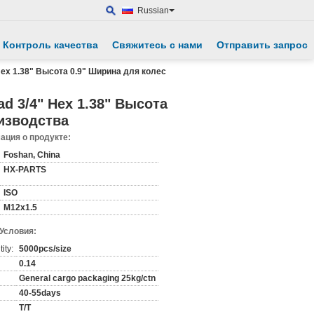
Russian
Контроль качества
Свяжитесь с нами
Отправить запрос
 Hex 1.38" Высота 0.9" Ширина для колес
ad 3/4" Hex 1.38" Высота
изводства
ция о продукте:
Foshan, China
HX-PARTS
ISO
M12x1.5
 Условия:
ity:
5000pcs/size
0.14
General cargo packaging 25kg/ctn
40-55days
T/T