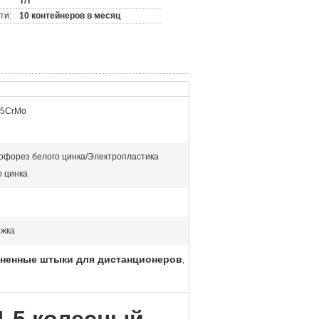
T/T
ти:
10 контейнеров в месяц
 35CrMo
офорез белого цинка/Электропластика
о цинка
жка
ненные штыки для дистанционеров
,