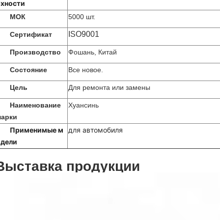
рхности
МОК
5000 шт.
ISO9001
Сертификат
Производство
Фошань, Китай
Состояние
Все новое.
Цель
Для ремонта или замены
Наименование
Хуансинь
марки
Применимые м
для автомобиля
одели
Выставка продукции