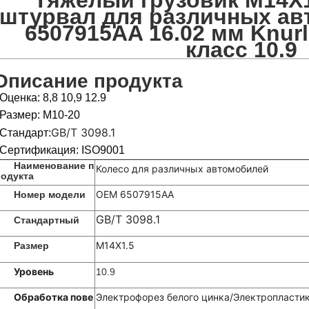
Тяжелый грузовик M14X
штурвал для различных а
6507915AA 16.02 мм Knurl
класс 10.9
Описание продукта
Оценка: 8,8 10,9 12.9
Размер: M10-20
GB/T 3098.1
Стандарт:
Сертификация: ISO9001
Наименование п
Колесо для различных автомобилей
родукта
OEM 6507915AA
Номер модели
GB/T 3098.1
Стандартный
M14X1.5
Размер
Уровень
10.9
Обработка пове
Электрофорез белого цинка/Электропластик