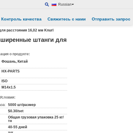
Russian
Контроль качества
Свяжитесь с нами
Отправить запрос
ля расстояния 16,02 мм Knurl
сширенные штанги для
ция о продукте:
Фошань, Китай
HX-PARTS
ISO
M14x1.5
 Условия:
аза:
5000 шт/размер
$0.30/set
Общая грузовая упаковка 25 кг/
тн
40-55 дней