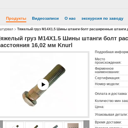
й
Продукты
Видеозаписи
О нас
экскурсия по заводу
штурвал
Тяжелый груз M14X1.5 Шины штанги болт расширенные штанги д
Тяжелый груз M14X1.5 Шины штанги болт ра
асстояния 16,02 мм Knurl
Подробная информа
Место
происхождения:
Фирменное
наименование:
Сертификация:
Номер модели:
Оплата и доставка
Количество мин зак
Цена:
Упаковывая детали:
Время доставки: