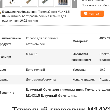
Условия оплаты:
Поставка способнос
Большие изображения :
Тяжелый груз M14X1.5
контакт
Шины штанги болт расширенные штанги для
расстояния 16,02 мм Knurl
Наименование
Колесо для различных
40Cr /
Материал:
родукта:
автомобилей
M14x1.5
Обработка
Электр
Размер:
поверхности:
желтог
Цвет:
Бело-желтый
Уровень:
10,9
Цель:
Для замены/ремонта
Конфигурация:
Поддер
Штучный болт для тяжелых шин
Тяжелые удли
,
Выделить:
M14X1.5 Штучный болт шины